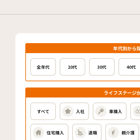
年代別から
全年代
20代
30代
40代
ライフステージ
すべて
入社
車購入
住宅購入
退職
親介護