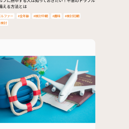
ルフに熱中する人は知っておきたい！不意のトラブル
備える方法とは
ゴルファー
全年齢
検討中期
趣味
検討初期
未検討