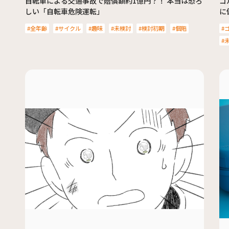
自転車による交通事故で賠償額約1億円？！ 本当は恐ろ
ゴ
しい「自転車危険運転」
に
全年齢
サイクル
趣味
未検討
検討初期
個賠