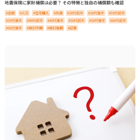
地震保険に家財補償は必要？ その特徴と独自の補償額も確認
全般
火災
住宅購入
共通
20代前半
20代後半
30代前半
30代後半
40代前半
40代後半
50代前半
50代後半
60代前半
60代後半
検討中期
検討後期
記事