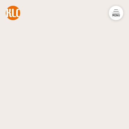
本文までスキップする
メニュ