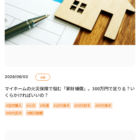
2026/06/03
火災
マイホームの火災保険で悩む「家財補償」。300万円で足りる？い
くらかければいいの？
住宅購入
火災
共通
20代後半
30代前半
30代後半
40代前半
検討後期