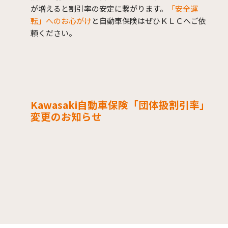
偶者の同居のご親族・ご契約者もしくはその配偶者の別
が増えると割引率の安定に繋がります。
「安全運
居の扶養親族の方となります。
転」へのお心がけ
と自動車保険はぜひＫＬＣへご依
※配偶者の定義についての詳細は、「パンフレット兼重
頼ください。
要事項説明書」をご確認いただくか、取扱代理店までお
問い合わせください。
団体扱特約失効の場合
給与のお支払いを受けられなくなった場合、資本関係の
変更などにより系列会社でなくなった場合、「保険料の
集金に関する契約書」に定められた定足数不足の場合な
どにより団体扱特約が失効した場合は、残りの保険料を
一括して払い込んでいただくこととなります。
退職などにより、団体の構成員でなくなった場合は、取
扱代理店までご連絡ください。
このサイトは、概要を説明したもの
です。特定の保険
会社や商品名のない記載は一般的な保険商品に関する