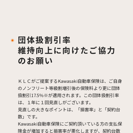
団体扱の対象となる方
ご契約者は川崎重工グループの従業員の方（川崎重工グ
ループに勤務し、毎月給与のお支払いを受けている方）
および退職者のうち一定の条件を満たす方となります。
団体扱割引率
対象となる系列会社および退職者の範囲については取扱
維持向上に向けたご協力
代理店までお問い合わせください。
のお願い
対象となるお車（対象自動車）
ご契約者・ご契約者の配偶者・ご契約者もしくはその配
ＫＬＣがご提案するKawasaki自動車保険は、ご自身
偶者の同居のご親族・ご契約者もしくはその配偶者の別
のノンフリート等級割増引後の保険料より更に
団体
居の扶養親族の所有するお車となります。
扱割引17.5％
※が適用されます。この団体扱割引率
は、１年に１回見直しがございます。
記名被保険者（ご契約のお車を主に
見直しの大きなポイントは、「損害率」と「契約台
使用される方）
数」です。
Kawasaki自動車保険にご契約頂いている方の支払保
ご契約者・ご契約者の配偶者・ご契約者もしくはその配
険金が増加すると損害率が悪化しますが、契約台数