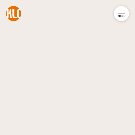
本文までスキップする
メニュ