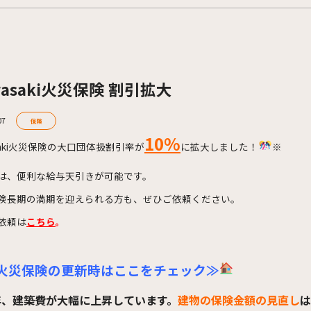
wasaki火災保険 割引拡大
07
保険
10%
asaki火災保険の大口団体扱割引率が
に拡大しました！
※
は、便利な給与天引きが可能です。
険長期の満期を迎えられる方も、ぜひご依頼ください。
依頼は
こちら
。
火災保険の更新時はここをチェック≫
年、建築費が大幅に上昇しています。
建物の保険金額の見直し
は