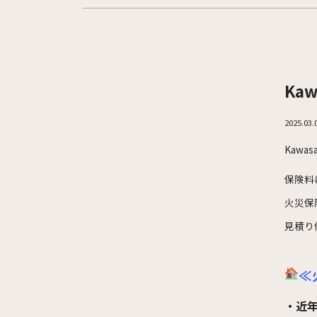
Ka
2025.03.
Kaw
保険料
火災保
見積り
≪
・近