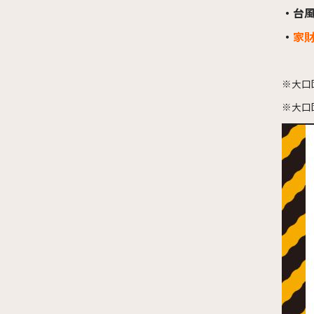
・台
・
家
※大口
※大口