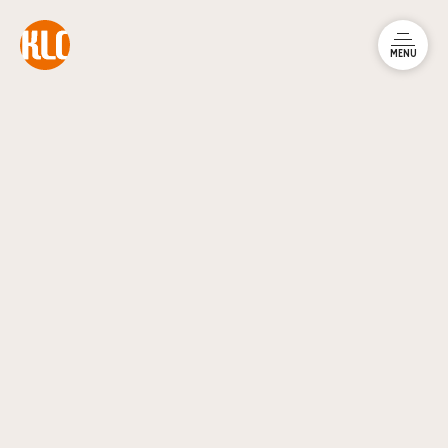
本文までスキップする
メニュ