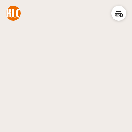
本文までスキップする
メニュ