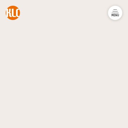
本文までスキップする
メニュ