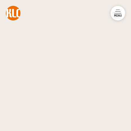
本文までスキップする
メニュ