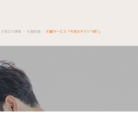
お役立ち情報
引越斡旋
引越サービス『今月のチラシ”4月”』
s