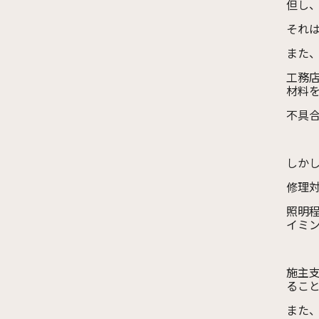
但し
それ
また
工務
材料
不具
しか
修理
照明
イミ
施主
るこ
また