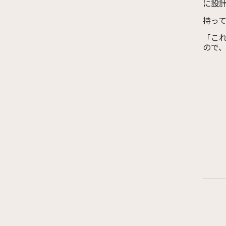
に設
持っ
「こ
ので