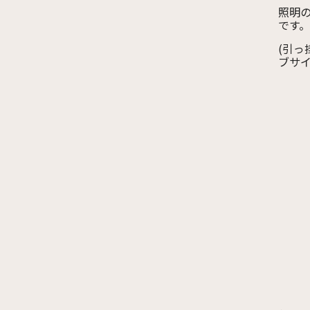
照明
です。
(引
ブサイ