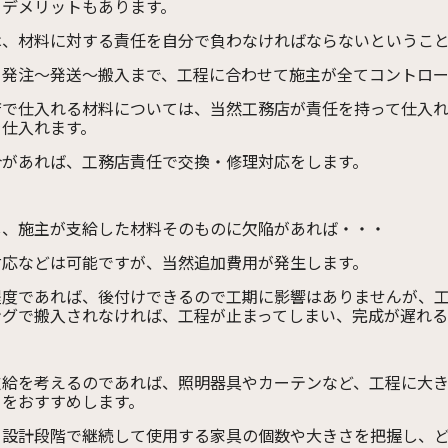
、デメリットもあります。
は、材料に対する責任を自分で負わなければならないというこ
、発注～発送～搬入まで、工程に合わせて施主が全てコントロ
店で仕入れる材料については、当然工務店が責任を持って仕入
を仕入れます。
合があれば、工務店責任で交換・修理対応をします。
し、施主が支給した材料そのものに欠陥があれば・・・
対応などは可能ですが、当然追加費用が発生します。
程度であれば、後付けできるので工期に影響はありませんが、
ングで搬入されなければ、工程が止まってしまい、完成が遅れる
支給を考えるのであれば、照明器具やカーテンなど、工程に大
とをおすすめします。
、設計段階で継続して使用する家具の個数や大きさを把握し、