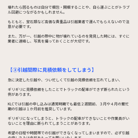
壊れたら困るものは自分で梱包・開梱することや、自ら運ぶことがトラブ
ル回避につながるかもしれません。
もともと、宝石類など高価な貴重品は引越業者で運んでもらえないので注
意が必要です。
また、万が一、引越の際中に物が壊れているのを発見した時には、すぐに
業者に連絡し、写真を撮っておくことが大切です。
【③引越間際に見積依頼をしてしまう】
急に決定した引越や、つい忙しくて引越の見積依頼を忘れてしまい、
ギリギリに見積依頼をしたことでトラックの配車ができず断られたという
例があります。
KLCでは引越の申し込みは通常時期でも最低２週間前、３月や４月の繁忙
期の引越は１か月前を推奨しています。
ギリギリになってしまうと、トラックの配車ができないことや作業員がい
ないことを理由に断られてしまうことがあります。
希望の日程や時間帯での引越ができなくなってしまいますので、必ず引越
の申し込みは余裕をもってお願いいたします。