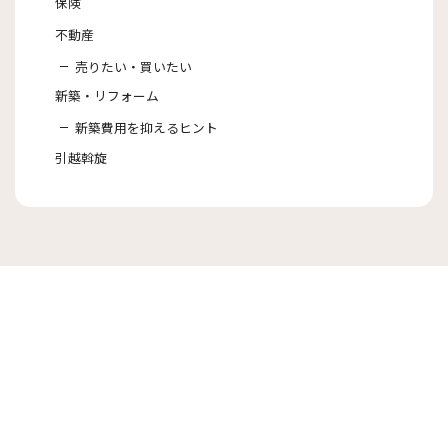
保険
不動産
売りたい・買いたい
新築・リフォーム
新築費用を抑えるヒント
引越斡旋
トップ
お役立ち情報
引越斡旋
知っておきたい！引越繁忙期のトラブルとは