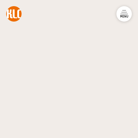
本文までスキップする
メニュ