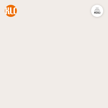
本文までスキップする
メニュ