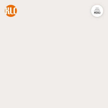
本文までスキップする
メニュ