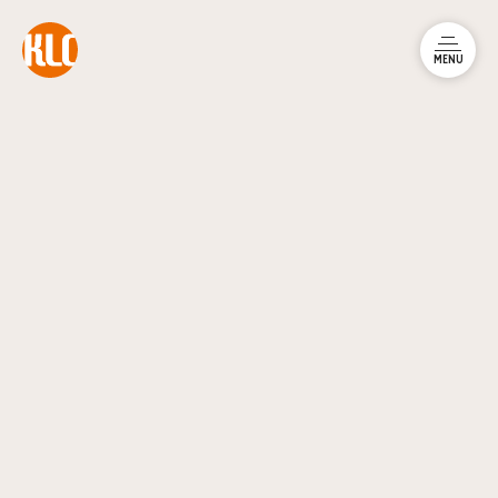
本文までスキップする
メニュ