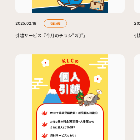
2025.02.18
20
引越斡旋
引越サービス『今月のチラシ”2月”』
引