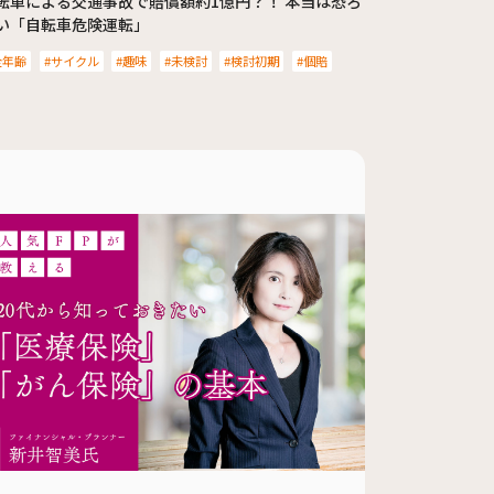
転車による交通事故で賠償額約1億円？！ 本当は恐ろ
い「自転車危険運転」
全年齢
サイクル
趣味
未検討
検討初期
個賠