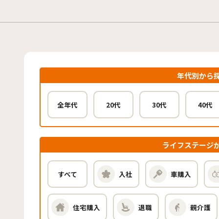
年代別から
全年代
20代
30代
40代
ライフステージ
すべて
入社
車購入
住宅購入
退職
親介護