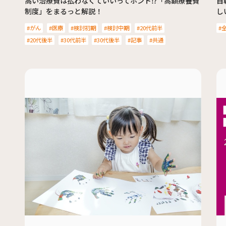
高い治療費は払わなくていいってホント⁉︎「高額療養費
自
制度」をまるっと解説！
し
がん
医療
検討初期
検討中期
20代前半
20代後半
30代前半
30代後半
記事
共通