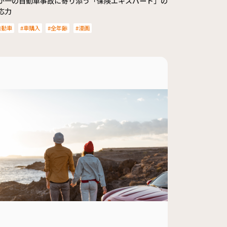
が一の自動車事故に寄り添う「保険エキスパート」の
応力
自動車
車購入
全年齢
漫画