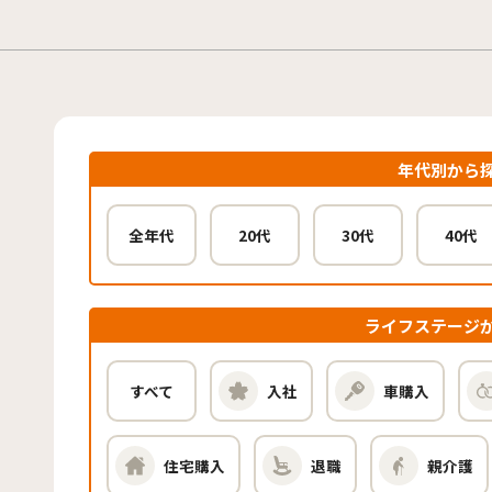
年代別から
全年代
20代
30代
40代
ライフステージ
すべて
入社
車購入
住宅購入
退職
親介護