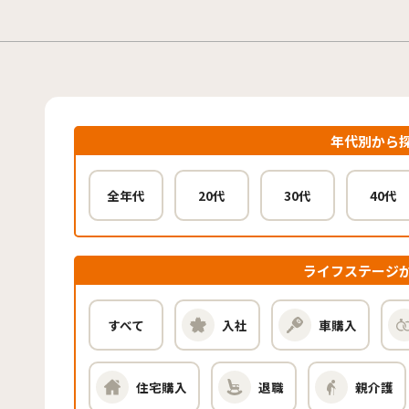
年代別から
全年代
20代
30代
40代
ライフステージ
すべて
入社
車購入
住宅購入
退職
親介護