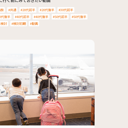
に行く前にみておきたい動画
海旅
共通
20代前半
20代後半
30代前半
0代後半
40代前半
40代後半
50代前半
50代後半
未検討
検討初期
動画