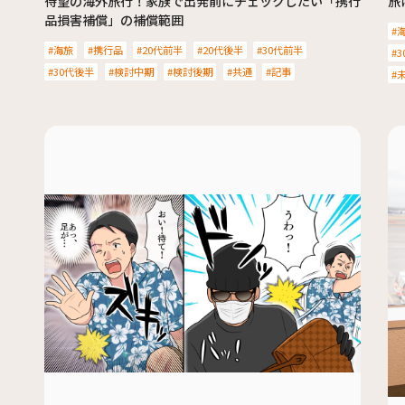
待望の海外旅行！家族で出発前にチェックしたい「携行
旅
品損害補償」の補償範囲
海旅
携行品
20代前半
20代後半
30代前半
3
30代後半
検討中期
検討後期
共通
記事