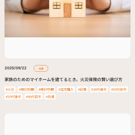
2025/09/22
火災
家族のためのマイホームを建てるとき。火災保険の賢い選び方
火災
検討初期
検討中期
住宅購入
記事
20代後半
30代前半
30代後半
40代前半
共通