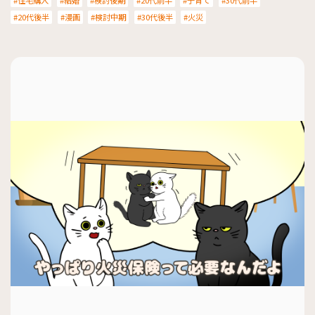
住宅購入
結婚
検討後期
20代前半
子育て
30代前半
20代後半
漫画
検討中期
30代後半
火災