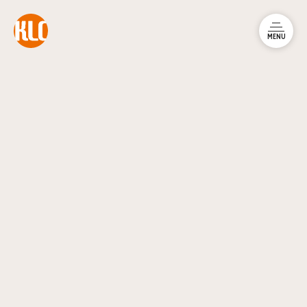
本文までスキップする
メニュ