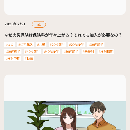
2023/07/21
火災
なぜ火災保険は保険料が年々上がる？それでも加入が必要なの？
火災
住宅購入
共通
20代前半
20代後半
30代前半
30代後半
40代前半
40代後半
50代前半
未検討
検討初期
検討中期
動画