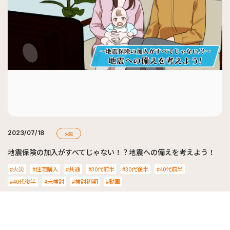
2023/07/18
火災
地震保険の加入がすべてじゃない！？地震への備えを考えよう！
火災
住宅購入
共通
30代前半
30代後半
40代前半
40代後半
未検討
検討初期
動画