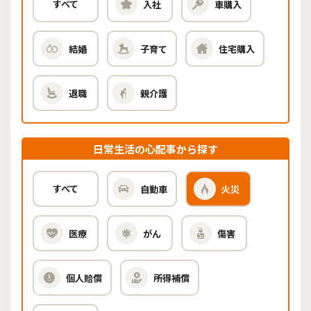
すべて
入社
車購入
結婚
子育て
住宅購入
退職
親介護
日常生活の心配事から探す
すべて
自動車
火災
医療
がん
傷害
個人賠償
所得補償