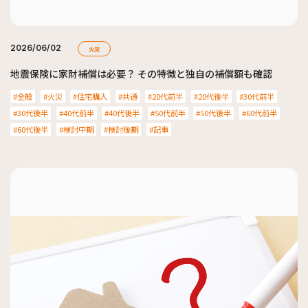
2026/06/02
火災
地震保険に家財補償は必要？ その特徴と独自の補償額も確認
全般
火災
住宅購入
共通
20代前半
20代後半
30代前半
30代後半
40代前半
40代後半
50代前半
50代後半
60代前半
60代後半
検討中期
検討後期
記事